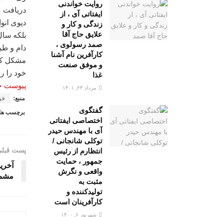
روایت خواندنی
دریافت م
ایفتاتی آی ، از
دپوی انو
زندگی و کار و
علایق حاج آقا
بلکه سال
صمد رسولوی ،
دام و طی
کارآفرین نام آشنا
مشکل کمب
و موفق صنعت
خود را رو
غذا
پیوست خب
مرداد ۲۳, ۱۴۰۱
منبع:
فو
گفتگوی
برچسب ها
اختصاصی ایفتاتی
آی با مهندس حیدر
توکلی شانجانی /
پست قبل
انتظارم از رئیس
جمهور ، حمایت
واقعی و نگرش
مشمو
مثبت به
تولیدکننده و
کارآفرینان است
شهریور ۶, ۱۴۰۰