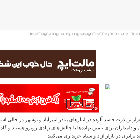
Ø¯ÙØ§ÛÙÛ Ù¾ÛØ´ ÛÚ© Ú©Ø´ØªÛ 
وی ۷ هزار تن ذرت فاسد آلوده در انبارهای بنادر امیرآباد و نوشهر در حالی ا
و دامداران برای تأمین نهاده‌ها با چالش‌های زیادی روبرو هستند و گاه آ
برابری در بازار آزاد و سیاه خریداری می‌کنند.