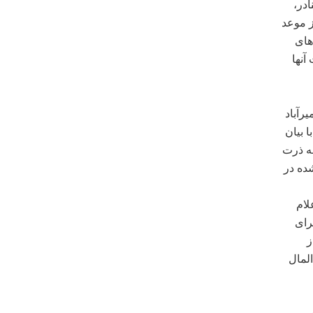
ادر،
ز موعد
‌های
آنها
میرآباد
 بیان
له ذرت
شده در
لوده با اعلام
رای
ز
لمال