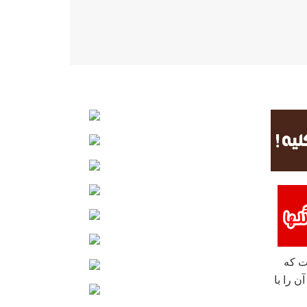
ست که
ن را با