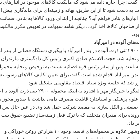
گفت: چرا اجازه داده می‌شود که مالکیت کالاهای موجود در انبارهای بن
ست به دست شود تا از این طریق، بهانه و زمینه‌ای برای ماندگاری بیش ا
 انبارهای بنادر فراهم آید؟ چنانچه از ابتدای ورود کالاها به بنادر، ضمانت
 صاحبان کالاها اخذ گردد، دیگر شاهد سهولت در تعویض مکرر مالکیت 
ود.
‌های آلوده در امیرآباد
محموله ۲۹۰۰ تنی ذرت آلوده در بندر امیرآباد با پیگیری دستگاه قضائی از بندر ا
تخلیه شد. حجت الاسلام صادق اکبری رئیس کل دادگستری مازندران با
ینکه ۴۸ ساعت پس از سفر رئیس قوه قضائیه نسبت به ترخیص و تخلیه محمو
 بندر امیر آباد اقدام شده است گفت برای تعیین تکلیف کالاهای رسوب 
رر شد که جلسه ویژه ستاد اقتصاد مقاومتی تشکیل شود.
وی در گفتگو با خبرنگار مهر با اشاره به اینکه محموله ۲۹۰۰ تنی ذرت آ
علوم پزشکی و استاندارد قابلیت مصرف دامی نداشت با صدور مجوز ب
نعتی و الکل سازی به مقصد شرکت حمل شد وی در عین حال پس ا
ونده برای مدیران متخلف که با ترک فعل زمینه‌ساز تضییع حقوق بیت ا
 داد.
در بندر نوشهر علاوه بر محموله‌های فاسد، وجود ۱۰ هزار تن روغن خوراکی و