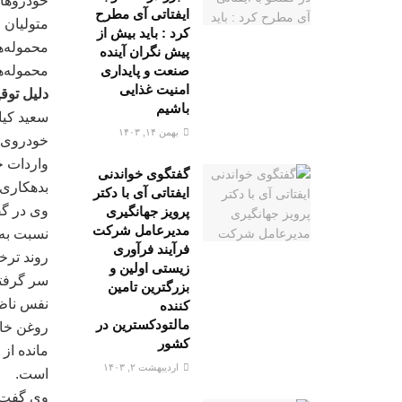
خودروهای
ایفتاتی آی مطرح
متولیان 
کرد : باید بیش از
محموله‌ه
پیش نگران آینده
محموله‌ه
صنعت و پایداری
امنیت غذایی
دلیل توق
باشیم
سعید کیا
بهمن ۱۴, ۱۴۰۳
خودروی ل
گفتگوی خواندنی
بدهکاری 
ایفتاتی آی با دکتر
پرویز جهانگیری
مدیرعامل شرکت
نسبت به تعیین تکلیف ۵ 
فرآیند فرآوری
روند ترخ
زیستی اولین و
سر گرفته
بزرگترین تامین
کننده
مالتودکسترین در
روغن خام
کشور
مانده از
اردیبهشت ۲, ۱۴۰۳
است.
وی گفت: 