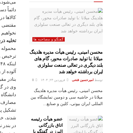
می‌شود، 
دائماً د
کالاها در
مقتضی از
نخواهیم ب
گفتگو و مصاحبه ها
تخلیه ذرت
محسن امینی، رئیس هیأت مدیره هلدینگ
ترخیص و 
میلانا :با تولید صادرات محور، گام های
ا
بلند دیگری در تعالی صنعت سلولزی
آلوده از
ایران برداشته خواهد شد
بنادر مق
توسط
امیرحسین فتحی
فروردین ۲۳, ۱۴۰۴
0
محسن امینی، رئیس هیأت مدیره هلدینگ
دانشگاه 
میلانا در حاشیه سی و دومین نمایشگاه بین
مصارف ص
المللی ایران بیوتی، کلین و صنایع...
تشکیل پر
شدند، خبر
عضو هیأت رئیسه
اتاق بازرگانی
البرز در گفتگو با