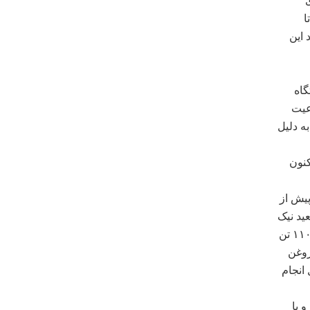
ی
ا
 این
گاه
عیت
ز به دلیل
اشت تاکنون
پیش از
ید نیک
نفس ناظر گمرکات مازندران نیز در گفتگو با خبرنگار مهر از تخلیه و بارگیری ۱۱۰۰ تن
روغن
انجام
 با