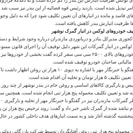
 لوکس ظرفیت انبارش این بندر را کم کرده است و به دغدغه فرارو
امر تبدیل شده است. بازدید رئیس قوه قضائیه از این بندر نیز سبب شد ت
ای فاسد و مانده در انبارهای آن تعیین تکلیف شود چرا که به دلیل وجود
ا ظرفیت انبارش بندر کاهش یافته است.
یف خودروهای لوکس در انبار گمرک نوشهر
کجوری مدیرکل بنادر و دریانوردی مازندران درباره وجود شرایط و دست
وکس در انبار گمرکات این شهر دلیل توقیف آن را اجرای قانون ممنو
واردات خودروهای بالای ۲۵۰۰ سی سی سفر کرده گفت بخشی از خودروها نی
مالیاتی صاحبان خودرو توقیف شده است.
وی در گفتگو با خبرنگار مهر با اشاره به دپوی ۱۰ هزار تن روغن اظهار د
هزار تومان و تخلیه آن اقدام شده است.
یص و بارگیری کالاهای اساسی و روغن خام در بندر نوشهر از چند روز 
 شد و تعیین تکلیف محموله پنج هزار تنی انجام شده است. همچنین سع
 نباشد شده از گمرک ناشر خبر داد و گفت: روند ترخیص پنج هزار تن 
 پنجشنبه گذشته آغاز شد و به سمت انبارهای هدف داخلی کشور در حال 
محموله پنج هزار تنی روغن آفتابگردان توسط شرکت بازرگانی دولتی و