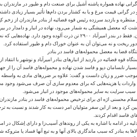
گرانی نهاده همواره پاشنه آشیل برای صنعت دام و طیور در مازندران ب
 در گرانی قیمت مرغ و یا به کشتار بردن دام‌ها تأثیر بسیار زیادی داشت
منتظره و بازدید سرزده رئیس قوه قضائیه از بنادر مازندران از زخم که
شت که معضل همیشگی به شمار می‌رود، نهاده در انبار و دامدار در بی
سرگردان. فقط در بندر امیرآباد ۲۹۰۰ تن ذرت آلوده وجود دارد. نهاده‌هایی که نه
دور ریخت و نه می‌توان آن به عنوان خوراک دام و طیور استفاده کرد.
گاه قضا به معضل محموله‌های فاسد در بنادر
اه قوه قضائیه در بازدید از انبارهای بنادر امیرآباد و نوشهر با انتقاد از
یار نابسامان دپو و فاسد شدن نهاده و محموله‌های فاسد آن را از جه
وجب ضرر و زیان دانست و گفت: علاوه بر ضررهای مادی به واسطه
 واردات یا هزینه‌هایی که برای معدوم سازی آن صرف می‌شود وجود م
سبب سرایت به سایر محموله‌های موجود در انبار می‌شود.
لام محسنی اژه ای برای ترخیص محموله‌های فاسد در بنادر مازندرا
یین کرد و بعد از این سفر متولیان امر دست به کار شدند و نسبت به ت
ای فاسد اقدام کردند.
ه در ادامه با اشاره به یکی از روندهای آسیب‌زا و دارای اِشکال در ام
ها به بنادر که سبب ماندگاری بالای آنها و به تبع آنها فساد یا متروکه 