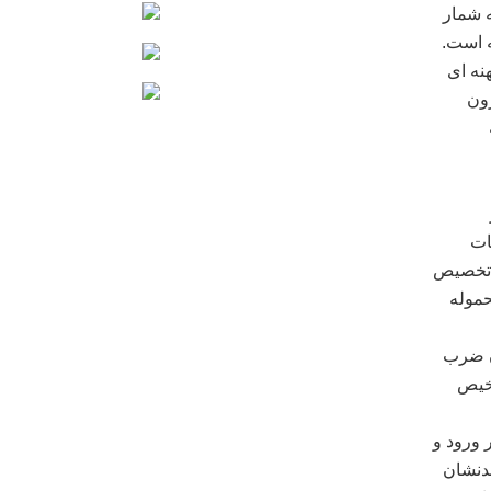
ه شمار
ه است.
نه ای
رون
ات
 تخصیص
حموله
ن ضرب
رخیص
ر ورود و
شدنشان