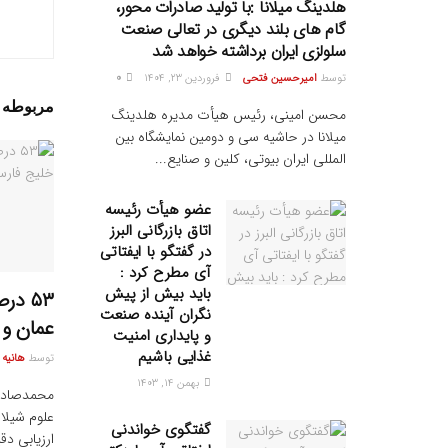
هلدینگ میلانا :با تولید صادرات محور،
گام های بلند دیگری در تعالی صنعت
سلولزی ایران برداشته خواهد شد
توسط
امیرحسین فتحی
فروردین ۲۳, ۱۴۰۴
0
مربوطه
پ
محسن امینی، رئیس هیأت مدیره هلدینگ
میلانا در حاشیه سی و دومین نمایشگاه بین
المللی ایران بیوتی، کلین و صنایع...
عضو هیأت رئیسه
اتاق بازرگانی البرز
در گفتگو با ایفتاتی
آی مطرح کرد :
باید بیش از پیش
۵۳ د
نگران آینده صنعت
عمان و 
و پایداری امنیت
غذایی باشیم
توسط
هانیه
بهمن ۱۴, ۱۴۰۳
محمدصادق
علوم شیلا
گفتگوی خواندنی
ارزیابی دق