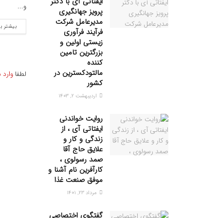
ایفتاتی آی با دکتر
و...
پرویز جهانگیری
مدیرعامل شرکت
بیشتر ب
فرآیند فرآوری
زیستی اولین و
بزرگترین تامین
کننده
مالتودکسترین در
لطفا
وارد 
کشور
اردیبهشت ۲, ۱۴۰۳
روایت خواندنی
ایفتاتی آی ، از
زندگی و کار و
علایق حاج آقا
صمد رسولوی ،
کارآفرین نام آشنا و
موفق صنعت غذا
مرداد ۲۳, ۱۴۰۱
گفتگوی اختصاصی