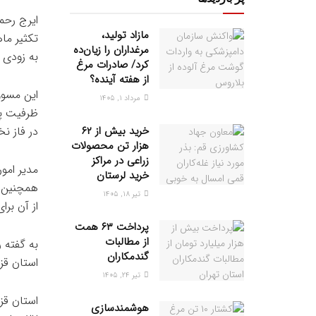
ایرج رحما
مازاد تولید،
تکثیر ما
مرغداران را زیان‌ده
به زودی 
کرد/ صادرات مرغ
از هفته آینده؟
این مسوو
مرداد ۱, ۱۴۰۵
خرید بیش از ۶۲
در فاز نخست نیز تو
هزار تن محصولات
زراعی در مراکز
مدیر امو
خرید لرستان
همچنین ب
تیر ۱۸, ۱۴۰۵
از آن برای بیش از ۸۰ نفر به
پرداخت ۶۳ همت
از مطالبات
به گفته ر
گندمکاران
استان قزوین به ۲ براب
تیر ۲۴, ۱۴۰۵
هوشمندسازی