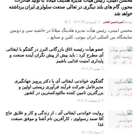
محسن امینی، رئیس هیأت مدیره هلدینگ میلانا :با تولید صادرات
محور، گام های بلند دیگری در تعالی صنعت سلولزی ایران برداشته
خواهد شد
توسط
امیرحسین فتحی
فروردین ۲۳, ۱۴۰۴
0
محسن امینی، رئیس هیأت مدیره هلدینگ میلانا در حاشیه سی و دومین
نمایشگاه بین المللی ایران بیوتی، کلین و صنایع...
عضو هیأت رئیسه اتاق بازرگانی البرز در گفتگو با ایفتاتی
آی مطرح کرد : باید بیش از پیش نگران آینده صنعت و
پایداری امنیت غذایی باشیم
بهمن ۱۴, ۱۴۰۳
گفتگوی خواندنی ایفتاتی آی با دکتر پرویز جهانگیری
مدیرعامل شرکت فرآیند فرآوری زیستی اولین و
بزرگترین تامین کننده مالتودکسترین در کشور
اردیبهشت ۲, ۱۴۰۳
روایت خواندنی ایفتاتی آی ، از زندگی و کار و علایق حاج
آقا صمد رسولوی ، کارآفرین نام آشنا و موفق صنعت
غذا
مرداد ۲۳, ۱۴۰۱