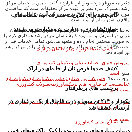
دکتر منصورفر درخصوص این قرارداد گفت: تأمین ساختمان مرکز
رشد مشترک مورد نظر بر عهده مرکز تحقیقات است که ساختمان
مورد توافق با زیربنای ۳۸۴۰ مترمربع و گنجایش ۲۰ واحد فناور،
گام جدید برای مدیریت مصرف آب/ سامانه‌های
واقع در شهرستان ارومیه است.
جهاد کشاورزی و وزارت نیرو یکپارچه می‌شوند
به نقل از وزارت علوم، وی افزود: پارک علم و فناوری آذربایجان
غربی در آموزش و مشاوره کارشناسان مرکز رشد همکاری لازم را
به صورت مستمر انجام داده و متعهد می‌شود تمامی خدمات فنی و
تخصصی ارائه شده در مراکز رشد وابسته به پارک را در مرکز رشد
نیز انجام دهد.
سرویس خبری : صنایع تبدیلی و تکمیلی کشاورزی
کشف صدها قرص نان از خانه‌ای در اراک
منبع:
ایسنا
برچسب ها:
بخش کشاورزی
صنایع تبدیلی و تکمیلی
صنایع تکمیلی
صنایع
غذایی
صنعت غذا
فناوری های نوین
کشاورزی
محصولات کشاورزی
برچسب های پرطرفدار
پست قبلی
یکهزار و ۲۱۴ تن سویا و ذرت قاچاق از یک مرغداری در
لرستان کشف شد
فناوری غذا
پست بعدی
صنایع تبدیلی کشاورزی
درمان بیماری‌های مزمن روده با کمک باکتری‌های خوب