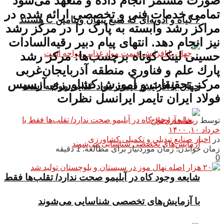
صورت مستمر انجام داده و متعهد می‌شود
تمامی خدمات فنی و تخصصی ارائه شده در
۶ گیاه و ادویه‌ای که منبع پنهان ویتامین C هستند
مراکز رشد وابسته به پارک را در مرکز رشد
نیز انجام دهد. انتهای پیام دبیر رقیه‌السادات
حسینی لینک کوتاه برچسب‌ها: مركز رشد
پارك علم و فناوري منطقه آذربایجان‌غربی
مرکز تحقیقات و آموزش کشاورزی آرسیس
جهان با افزایش قیمت مواد غذایی مواجه است
فولاد ایران تایمر ایرانسل نظرات
توسط
ریحانه آزادفلاح
خرداد ۱۰, ۱۴۰۰
در
اخبار صنایع تبدیلی و تکمیلی کشاورزی
زمان خواندن: زمان موردنیاز برای مطالعه: 1 دقیقه
0
شایعه وجود کاه در آبلیمو صحت ندارد/ تقلب‌ها فقط
با آزمایش‌های تخصصی شناسایی می‌شوند