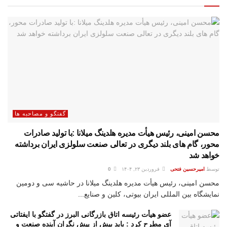
گفتگو و مصاحبه ها
محسن امینی، رئیس هیأت مدیره هلدینگ میلانا :با تولید صادرات
محور، گام های بلند دیگری در تعالی صنعت سلولزی ایران برداشته
خواهد شد
توسط
امیرحسین فتحی
فروردین ۲۳, ۱۴۰۴
0
محسن امینی، رئیس هیأت مدیره هلدینگ میلانا در حاشیه سی و دومین
نمایشگاه بین المللی ایران بیوتی، کلین و صنایع...
عضو هیأت رئیسه اتاق بازرگانی البرز در گفتگو با ایفتاتی
آی مطرح کرد : باید بیش از پیش نگران آینده صنعت و