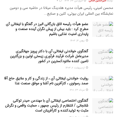
توسط
امیرحسین فتحی
فروردین ۲۳, ۱۴۰۴
0
محسن امینی، رئیس هیأت مدیره هلدینگ میلانا در حاشیه سی و دومین
نمایشگاه بین المللی ایران بیوتی، کلین و صنایع...
عضو هیأت رئیسه اتاق بازرگانی البرز در گفتگو با ایفتاتی آی
مطرح کرد : باید بیش از پیش نگران آینده صنعت و
پایداری امنیت غذایی باشیم
بهمن ۱۴, ۱۴۰۳
گفتگوی خواندنی ایفتاتی آی با دکتر پرویز جهانگیری
مدیرعامل شرکت فرآیند فرآوری زیستی اولین و بزرگترین
تامین کننده مالتودکسترین در کشور
اردیبهشت ۲, ۱۴۰۳
روایت خواندنی ایفتاتی آی ، از زندگی و کار و علایق حاج آقا
صمد رسولوی ، کارآفرین نام آشنا و موفق صنعت غذا
مرداد ۲۳, ۱۴۰۱
گفتگوی اختصاصی ایفتاتی آی با مهندس حیدر توکلی
شانجانی / انتظارم از رئیس جمهور ، حمایت واقعی و نگرش
مثبت به تولیدکننده و کارآفرینان است