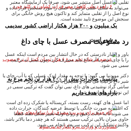
تقلبی از عسل اصل منتشر می شود، صرفا یک آزمایشگاه معتبر
می‌تواند به شکل علمی ترکیبات عسل را مورد سنجش قرار داده و
نوع اصل را از تقلبی متمایز کند و تاکنون هیچ روش خانگی برای
سنجش این موضوع تایید نشده است.
یک میلیون و ۲۰۰ هزار هکتار اراضی کشور سدیمی
و شور است
رد ممنوعیت مصرف عسل با چای داغ
باور و اخبار نادرستی که در حال انتشار بین مردم است اینکه عسل
را با چای، شیر یا آب داغ نباید مصرف کرد، چون تبدیل به ترکیب
سمی می شود.
دکتر مویدنیا می گوید: با توجه به مقدار اندک عسلی که با آب، چای یا
پتانسیل صادرات بیش از ۲۰۰ هزار تن تخم مرغ به
شیر داغ ترکیب می شود و همچنین با توجه به دمای زیر ۱۰۰ درجه
سانتی گراد نوشیدنی های داغ، نمی توان گفت که ترکیبی سمی در
این نوشیدنی ایجاد می شود.
بازار‌های هدف داریم
اما عسل های کهنه، رست بسته، کریستاله یا شکرک زده ای است
که اغلب به صورت خانگی یا توسط عرضه کنندگان، حرارت داده
می شوند تا به حالت رقیق و روان اولیه تغییر شکل دهند قطعا
حاوی میزان بالایی ترکیب سمی هستند که هر چقدر دما بالاتر باشد،
واکنش تشکیل این ترکیب سریعتر انجام می شود.