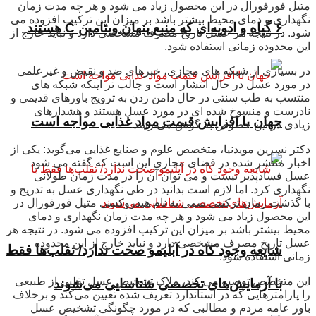
متیل فورفورال در این محصول زیاد می شود و هر چه مدت زمان
نگهداری و دمای محیط بیشتر باشد بر میزان این ترکیب افزوده می
۶ گیاه و ادویه‌ای که منبع پنهان ویتامین C هستند
شود. در نتیجه هر عسل تاریخ مصرف مشخصی دارد و نباید خارج از
این محدوده زمانی استفاده شود.
در بسیاری از شبکه های مجازی، خبرهای ضد و نقیض و غیرعلمی
در مورد عسل در حال انتشار است و جالب تر اینکه شبکه های
منتسب به طب سنتی در حال دامن زدن به ترویج باورهای قدیمی و
نادرست و منسوخ شده ای در مورد عسل هستند و هشدارهای
جهان با افزایش قیمت مواد غذایی مواجه است
زیادی در این خصوص به گوش می رسد.
دکتر نسرین مویدنیا، متخصص علوم و صنایع غذایی می‌گوید: یکی از
اخبار منتشر شده در فضای مجازی این است که گفته می شود
عسل فسادپذیر نیست و می توان آن را در مدت زمان طولانی
نگهداری کرد. اما لازم است بدانید در طی نگهداری عسل به تدریج و
با گذشت زمان ترکیبی سمی به نام هیدروکسی متیل فورفورال در
این محصول زیاد می شود و هر چه مدت زمان نگهداری و دمای
محیط بیشتر باشد بر میزان این ترکیب افزوده می شود. در نتیجه هر
عسل تاریخ مصرف مشخصی دارد و نباید خارج از این محدوده
شایعه وجود کاه در آبلیمو صحت ندارد/ تقلب‌ها فقط
زمانی استفاده شود.
این متخصص توصیه می کند، ملاک تشخیص عسل تقلبی از طبیعی
با آزمایش‌های تخصصی شناسایی می‌شوند
را پارامترهایی که در استاندارد تعریف شده تعیین می‌کند و برخلاف
باور عامه مردم و مطالبی که در مورد چگونگی تشخیص عسل