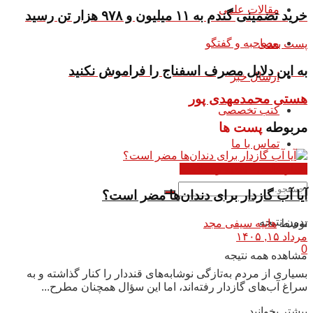
مقالات علمی
خرید تضمینی گندم به ۱۱ میلیون و ۹۷۸ هزار تن رسید
مصاحبه و گفتگو
پست بعدی
به این دلایل مصرف اسفناج را فراموش نکنید
ارسال خبر
هستی محمدمهدی پور
کتب تخصصی
مربوطه
پست ها
تماس با ما
اخبار علمی - تغذیه و سلامت
آیا آب گازدار برای دندان‌ها مضر است؟
بدون نتیجه
توسط
هانیه سیفی مجد
مرداد ۱۵, ۱۴۰۵
0
مشاهده همه نتیجه
بسیاری از مردم به‌تازگی نوشابه‌های قنددار را کنار گذاشته و به
سراغ آب‌های گازدار رفته‌اند، اما این سؤال همچنان مطرح...
بیشتر بخوانید