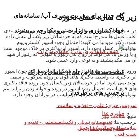
گام جدید برای مدیریت مصرف آب/ سامانه‌های
زیر یک سال، عسل نخورد
جهاد کشاورزی و وزارت نیرو یکپارچه می‌شوند
در بسیاری از نشریات و مقالات علمی و همچنین بر روی بسته بندی
اغلب عسل ها مندرج است که به خردسالان زیر یکسال عسل داده
نشود. دکتر مویدنیا می گوید: احتمال وجود اسپور کلستریدیوم
بوتولینم در عسل وجود دارد. اسپور این باکتری در خاک موجود است
و با وزش باد می تواند بر روی بدن زنبور یا گلهایی که زنبور از شهد
آن می مکد بنشیند و به نوعی وارد عسل شود.
ورود این اسپور به بدن افراد بالغ مشکلی ایجاد نمی کند چون اسپور
کشف صدها قرص نان از خانه‌ای در اراک
این باکتری به واسطه باکتری های قوی تر روده سرکوب و سمی
تولید نمی شود. اما در خردسالان زیر یکسال چون روده فاقد باکتری
های قوی است احتمال رشد اسپور در روده و جوانه زدن و تولید سم
برچسب های پرطرفدار
بوتولینم و در نهایت مسمومیت بوتولیسم در نوزادان وجود دارد.
سرویس خبری: علمی – تغذیه و سلامت
فناوری غذا
منبع:
سلامت نیوز
برچسب ها:
تغذیه
صنایع تبدیلی و تکمیلی
عسل
علمی - تغذیه و
سلامت
فواید عسل
مصرف عسل
صنایع تبدیلی کشاورزی
پست قبلی