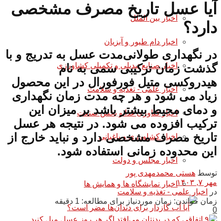
آیا عسل تاریخ مصرف مشخصی
اخبار بین الملل
دارد؟
اخبار دام طیور و آبزیان
در نگهداری طولانی‌مدت عسل به تدریج و با
اخبار صنایع تبدیلی و تکمیلی کشاورزی
گذشت زمان ترکیبی سمی به نام
هیدروکسی متیل فورفورال در این محصول
اخبار علمی - تغذیه و سلامت
زیاد می شود و هر چه مدت زمان نگهداری
و دمای محیط بیشتر باشد بر میزان این
اخبار فناوری غذا و بخش صنعت
ترکیب افزوده می شود. در نتیجه هر عسل
تاریخ مصرف مشخصی دارد و نباید خارج از
اخبار کشاورزی و باغبانی
این محدوده زمانی استفاده شود.
اخبار مجلس و دولت
توسط
هستی محمدمهدی پور
مهر ۷, ۱۴۰۳
اخبار نمایشگاه ها و همایش ها
در
اخبار علمی - تغذیه و سلامت
زمان خواندن: زمان موردنیاز برای مطالعه: 1 دقیقه
0